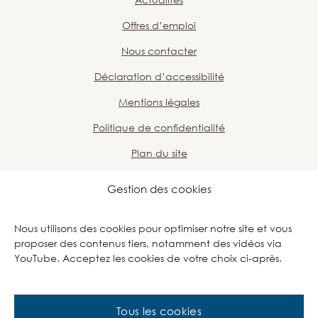
Offres d’emploi
Nous contacter
Déclaration d’accessibilité
Mentions légales
Politique de confidentialité
Plan du site
Nous soutenir
Gestion des cookies
Page Facebook des PEP Grand Oise
Page LinkedIn des PEP Grand 
Page Instagram des PE
Page Youtube de
Nous utilisons des cookies pour optimiser notre site et vous
proposer des contenus tiers, notamment des vidéos via
YouTube. Acceptez les cookies de votre choix ci-après.
2026 – Les PEP Grand Oise
Tous les cookies