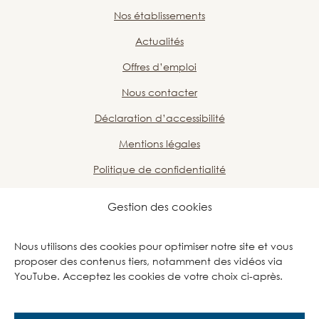
Nos établissements
Actualités
Offres d’emploi
Nous contacter
Déclaration d’accessibilité
Mentions légales
Politique de confidentialité
Plan du site
Gestion des cookies
Nous soutenir
Nous utilisons des cookies pour optimiser notre site et vous
proposer des contenus tiers, notamment des vidéos via
Page Facebook des PEP Grand Oise
Page LinkedIn des PEP Grand 
Page Instagram des PE
Page Youtube de
YouTube. Acceptez les cookies de votre choix ci-après.