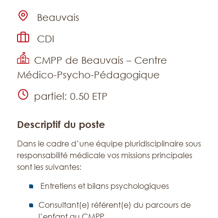
Emplacement
Beauvais
Type de contrat
CDI
Établissement
CMPP de Beauvais – Centre
Médico-Psycho-Pédagogique
Temps de travail
partiel: 0.50 ETP
Descriptif du poste
Dans le cadre d’une équipe pluridisciplinaire sous
responsabilité médicale vos missions principales
sont les suivantes:
Entretiens et bilans psychologiques
Consultant(e) référent(e) du parcours de
l’enfant au CMPP