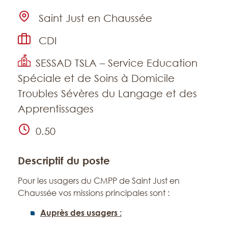
Emplacement
Saint Just en Chaussée
Type de contrat
CDI
Établissement
SESSAD TSLA – Service Education
Spéciale et de Soins à Domicile
Troubles Sévères du Langage et des
Apprentissages
Temps de travail
0.50
Descriptif du poste
Pour les usagers du CMPP de Saint Just en
Chaussée vos missions principales sont :
Auprès des usagers :