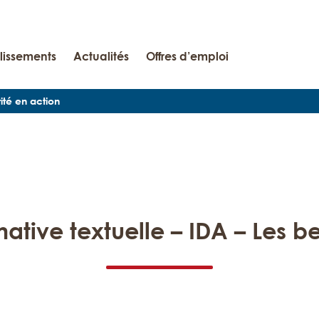
lissements
Actualités
Offres d’emploi
rité en action
native textuelle – IDA – Les b